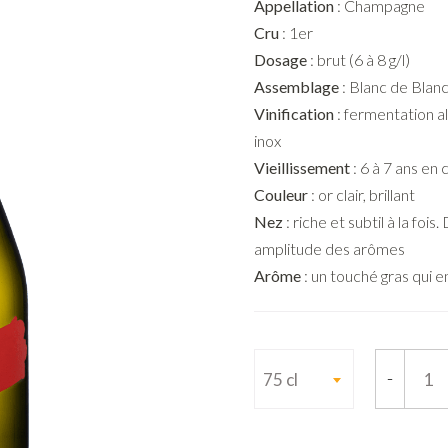
Appellation
: Champagne
Cru
: 1er
Dosage
: brut (6 à 8 g/l)
Assemblage
: Blanc de Blan
Vinification
: fermentation a
inox
Vieillissement
: 6 à 7 ans en 
Couleur
: or clair, brillant
Nez
: riche et subtil à la fo
amplitude des arômes
Arôme
: un touché gras qui 
-
75 cl