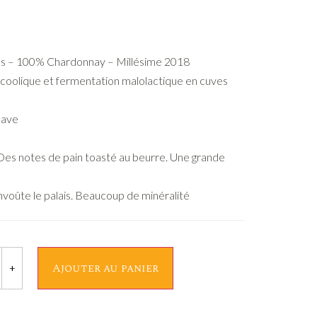
cs – 100% Chardonnay – Millésime 2018
lcoolique et fermentation malolactique en cuves
cave
is. Des notes de pain toasté au beurre. Une grande
envoûte le palais. Beaucoup de minéralité
+
Ajouter au panier